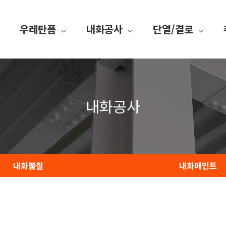
우레탄폼
내화공사
단열/결로
내화공사
내화뿜칠
내화페인트