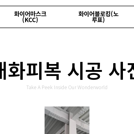
화이어마스크
화이어블로킹(노
(KCC)
루표)
내화피복 시공 사
Take A Peek Inside Our Wonderworld