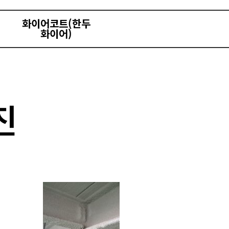
화이어코트(한두
화이어)​
진