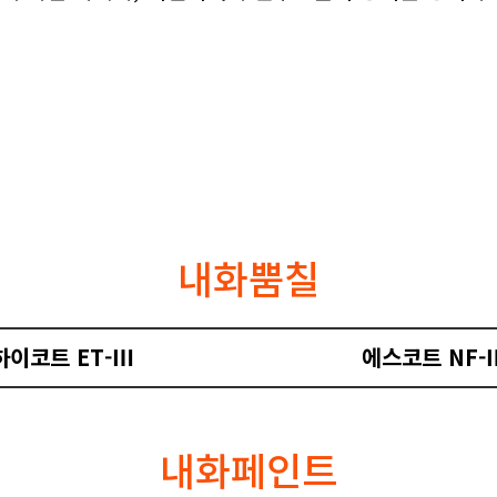
내화뿜칠
하이코트 ET-Ⅲ
에스코트 NF-Ⅲ
내화페인트