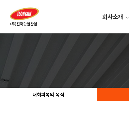
회사소개
(주)전국단열산업
내화피복의 목적