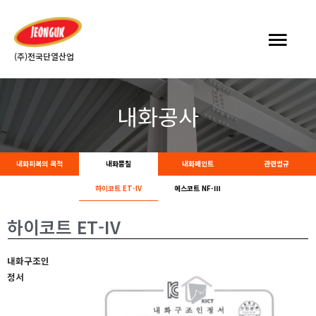
(주)전국단열산업
내화공사
내화피복의 목적
내화뿜칠
내화페인트
관련법규
하이코트 ET-IV
에스코트 NF-Ⅲ​
하이코트 ET-IV
내화구조인
정서