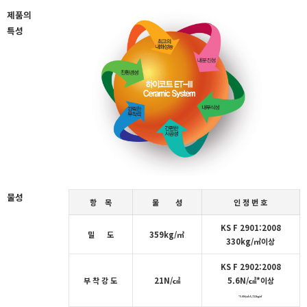
제품의
특성
물성
항 목
물 성
인 정 번 호
KS F 2901:2008
밀 도
359kg/㎥
330kg/㎥이상
KS F 2902:2008
부 착 강 도
21N/㎠
5.6N/㎠*이상
*5.6N/㎠=5,722kg/㎡