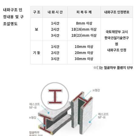
내화구조 인
구 조
내 화 시 간
피 복 두 께
내화구조 인정번호
정내용 및 구
조설명도
1시간
8mm 이상
보
2시간
18(16)mm 이상
국토해양부 고시
3시간
28(23)mm 이상
한국건설기술연구
원
1시간
10mm 이상
내화구조 인정
기 둥
2시간
20mm 이상
3시간
30mm 이상
※( )는 철골하부 플랜지 단부